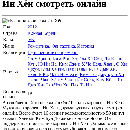
Ин Хён
смотреть онлайн
Год
2012
Страна
Южная Корея
Канал
tvN
Жанр
Романтика
,
Фантастика
,
История
Коллекции
Путешествие во времени
Со У Джин
,
Ким Вон Хэ
,
Ом Хё Соп
,
Ли Кван
Хун
,
Ю Ин На
,
Ким Джин У
,
Чо Даль Хван
,
О Хи
Джун
,
Ким Хэ Ин
,
Пак Паль Ён
,
Га Дык Хи
,
В ролях
Чхве У Ри
,
Чжи Нам Хёк
,
Ким Тхэ Джун
,
Со Хи
Чжон
,
Чжи Хён У
,
Чжин Йе Соль
,
Ким Кёль
,
Ян
Джэ Хи
,
Чха Чон Хо
,
Пак Тэ Ин
Количество
16
серий
Возлюбленный королевы Инхён / Рыцарь королевы Ин Хён /
Мужчина королевы Ин Хён дорама русская озвучка смотреть
онлайн. Всего будет 16 серий продолжительностью 50 минут
каждая. Ученый Ким Бун До живет в эпохе Чосон. Он
поддерживает восстание королевы Ин Хён. Однако все вышло
из под контроля и всю его семью убивают, а он вынужден