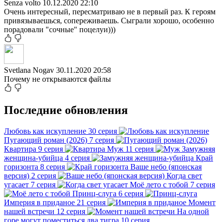
Senza volto
10.12.2020 22:10
Очень интересный, пересматриваю не в первый раз. К героям
привязываешься, сопереживаешь. Сыграли хорошо, особенно
порадовали "сочные" поцелуи)))
Svetlana Nogav
30.11.2020 20:58
Почему не открываются файлы
Последние обновления
Любовь как искупление
30 серия
Пугающий роман (2026)
7 серия
Квартира
9 серия
Муж
11 серия
Замужняя
женщина-убийца
4 серия
Край
горизонта
8 серия
Ваше небо (японская
версия)
2 серия
Когда свет
угасает
7 серия
Моё лето с тобой
7 серия
Принц-слуга
6 серия
Империя в приданое
21 серия
Момент
нашей встречи
12 серия
На одной
горе могут поместиться два тигра
10 серия