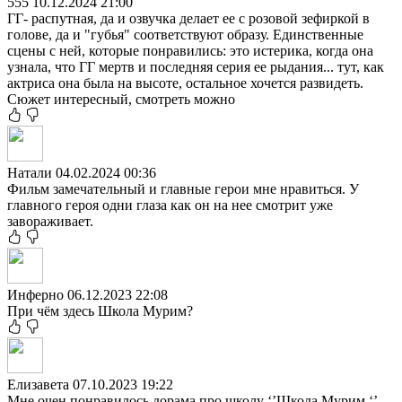
555
10.12.2024 21:00
ГГ- распутная, да и озвучка делает ее с розовой зефиркой в
голове, да и "губья" соответствуют образу. Единственные
сцены с ней, которые понравились: это истерика, когда она
узнала, что ГГ мертв и последняя серия ее рыдания... тут, как
актриса она была на высоте, остальное хочется развидеть.
Сюжет интересный, смотреть можно
Натали
04.02.2024 00:36
Фильм замечательный и главные герои мне нравиться. У
главного героя одни глаза как он на нее смотрит уже
завораживает.
Инферно
06.12.2023 22:08
При чём здесь Школа Мурим?
Елизавета
07.10.2023 19:22
Мне очен понравилось дорама про школу ‘’Школа Мурим ‘’