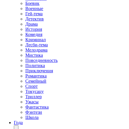
Боевик
Военные
Гей-тема
Детектив
Драма
История
Комедия
Криминал
Лесби-тема
Мелодрама
Мистика
Повседневность
Политика
Приключения
Романтика
Семейный
Спорт
Токусацу
Триллер
Ужасы
Фантастика
Фэнтези
Школа
Года