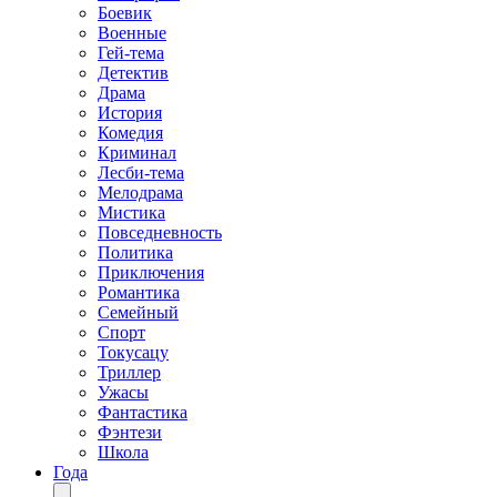
Боевик
Военные
Гей-тема
Детектив
Драма
История
Комедия
Криминал
Лесби-тема
Мелодрама
Мистика
Повседневность
Политика
Приключения
Романтика
Семейный
Спорт
Токусацу
Триллер
Ужасы
Фантастика
Фэнтези
Школа
Года