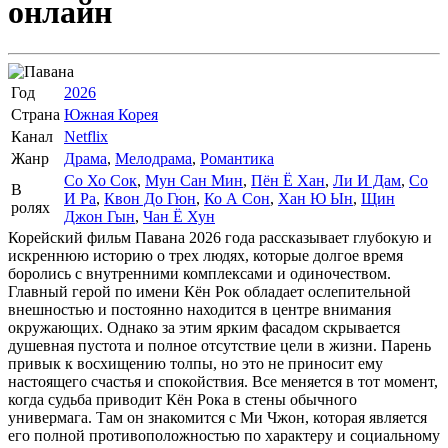
онлайн
Год
2026
Страна
Южная Корея
Канал
Netflix
Жанр
Драма
,
Мелодрама
,
Романтика
Со Хо Сок
,
Мун Сан Мин
,
Пён Ё Хан
,
Ли И Дам
,
Со
В
И Ра
,
Квон До Гюн
,
Ко А Сон
,
Хан Ю Ын
,
Щин
ролях
Джон Гын
,
Чан Ё Хун
Корейский фильм Павана 2026 года рассказывает глубокую и
искреннюю историю о трех людях, которые долгое время
боролись с внутренними комплексами и одиночеством.
Главный герой по имени Кён Рок обладает ослепительной
внешностью и постоянно находится в центре внимания
окружающих. Однако за этим ярким фасадом скрывается
душевная пустота и полное отсутствие цели в жизни. Парень
привык к восхищению толпы, но это не приносит ему
настоящего счастья и спокойствия. Все меняется в тот момент,
когда судьба приводит Кён Рока в стены обычного
универмага. Там он знакомится с Ми Чжон, которая является
его полной противоположностью по характеру и социальному