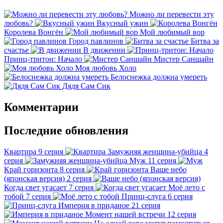
Можно ли перевести эту
любовь?
Вкусный ужин
Королева Вонгён
Мой любимый вор
Город павлинов
Битва за
счастье
В движении
Принц-тритон: Начало
Мистер Саншайн
Моя любовь Холо
Белоснежка должна умереть
Дядя Сам Сик
Комментарии
Последние обновления
Квартира
9 серия
Замужняя женщина-убийца
4
серия
Муж
11 серия
Край горизонта
8 серия
Ваше небо
(японская версия)
2 серия
Когда свет угасает
7 серия
Моё лето с
тобой
7 серия
Принц-слуга
6 серия
Империя в приданое
21 серия
Момент нашей встречи
12 серия