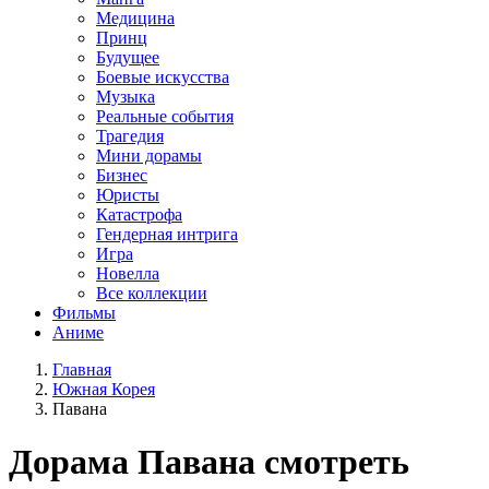
Медицина
Принц
Будущее
Боевые искусства
Музыка
Реальные события
Трагедия
Мини дорамы
Бизнес
Юристы
Катастрофа
Гендерная интрига
Игра
Новелла
Все коллекции
Фильмы
Аниме
Главная
Южная Корея
Павана
Дорама
Павана
смотреть