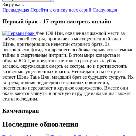
Загрузка...
Предыдущая
Перейти к списку всех серий
Следующая
Первый брак - 17 серия смотреть онлайн
Фэн Юй Цзи, охваченная жаждой мести за
гибель своей сестры, проникает в могущественный клан
Шэнь, притворившись невестой старшего брата. За
роскошными фасадами древнего особняка скрываются темные
тайны и смертельные интриги. В этом мире коварства и
обмана Юй Цзи предстоит не только распутать клубок
загадок, окружающих смерть ее сестры, но и противостоять
козням могущественных врагов. Неожиданно на ее пути
встает Шэнь Тань Цян, младший брат ее будущего супруга. Их
встреча, полная недоверия и взаимных обвинений,
постепенно перерастает в хрупкое содружество. Вместе они
оказываются втянуты в опасную игру, где каждый шаг может
стать последним.
Комментарии
Последние обновления