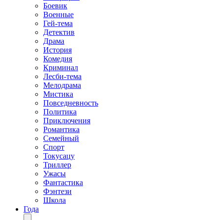
Боевик
Военные
Гей-тема
Детектив
Драма
История
Комедия
Криминал
Лесби-тема
Мелодрама
Мистика
Повседневность
Политика
Приключения
Романтика
Семейный
Спорт
Токусацу
Триллер
Ужасы
Фантастика
Фэнтези
Школа
Года