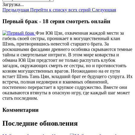
Загрузка...
Предыдущая
Перейти к списку всех серий
Следующая
Первый брак - 18 серия смотреть онлайн
Фэн Юй Цзи, охваченная жаждой мести за
гибель своей сестры, проникает в могущественный клан
Шэнь, притворившись невестой старшего брата. За
роскошными фасадами древнего особняка скрываются темные
тайны и смертельные интриги. В этом мире коварства и
обмана Юй Цзи предстоит не только распутать клубок
загадок, окружающих смерть ее сестры, но и противостоять
козням могущественных врагов. Неожиданно на ее пути
встает Шэнь Тань Цян, младший брат ее будущего супруга. Их
встреча, полная недоверия и взаимных обвинений,
постепенно перерастает в хрупкое содружество. Вместе они
оказываются втянуты в опасную игру, где каждый шаг может
стать последним.
Комментарии
Последние обновления