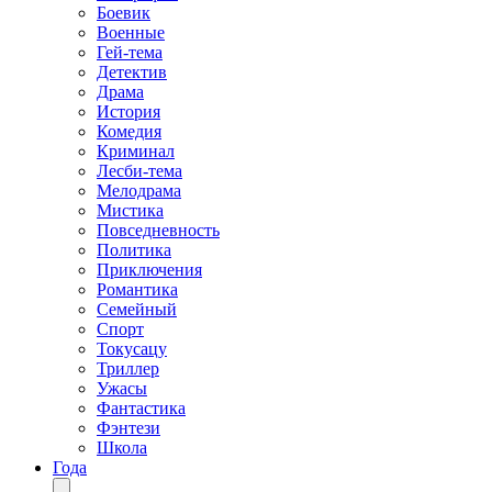
Боевик
Военные
Гей-тема
Детектив
Драма
История
Комедия
Криминал
Лесби-тема
Мелодрама
Мистика
Повседневность
Политика
Приключения
Романтика
Семейный
Спорт
Токусацу
Триллер
Ужасы
Фантастика
Фэнтези
Школа
Года