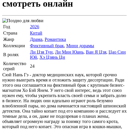
смотреть онлайн
Год
2026
Страна
Китай
Жанр
Драма
,
Романтика
Коллекции
Фиктивный брак
,
Мини дорамы
Ли Цзя Тун
,
Ли Мин Юань
,
Ван Я Цзя
,
Цао Син
В ролях
Юй
,
Хэ Цзянь Ци
Количество
24
серий
Сюй Нань Гэ - доктор медицинских наук, которой срочно
нужно выиграть время и отложить защиту диссертации. Ради
этого она соглашается на фиктивный брак с крупным бизнес-
магнатом Хо Бэй Янем. У него свой интерес, ведь этот союз
нужен ему, чтобы укрепить власть своей семьи и забрать долю
в бизнесе. На людях они идеально играют роль безумно
влюбленной пары, но дома начинается настоящий шпионский
детектив. Она тайно копает под его компанию и расследует их
темные дела, а он, даже не подозревая о планах жены,
объявляет огромную награду за поимку того самого крота,
который под него копает. Это опасная игра в кошки-мышки,