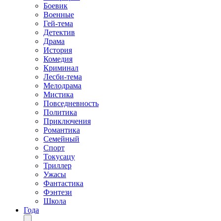
Боевик
Военные
Гей-тема
Детектив
Драма
История
Комедия
Криминал
Лесби-тема
Мелодрама
Мистика
Повседневность
Политика
Приключения
Романтика
Семейный
Спорт
Токусацу
Триллер
Ужасы
Фантастика
Фэнтези
Школа
Года