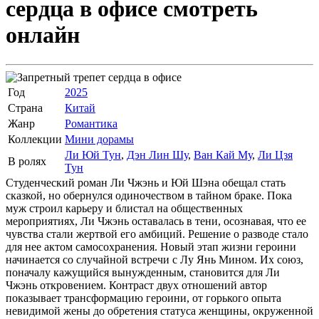
сердца в офисе
смотреть
онлайн
Год
2025
Страна
Китай
Жанр
Романтика
Коллекции
Мини дорамы
Ли Юй Тун
,
Дэн Лин Шу
,
Ван Кай Му
,
Ли Цзя
В ролях
Тун
Студенческий роман Ли Чжэнь и Юй Шэна обещал стать
сказкой, но обернулся одиночеством в тайном браке. Пока
муж строил карьеру и блистал на общественных
мероприятиях, Ли Чжэнь оставалась в тени, осознавая, что ее
чувства стали жертвой его амбиций. Решение о разводе стало
для нее актом самосохранения. Новый этап жизни героини
начинается со случайной встречи с Лу Янь Мином. Их союз,
поначалу кажущийся вынужденным, становится для Ли
Чжэнь откровением. Контраст двух отношений автор
показывает трансформацию героини, от горького опыта
невидимой жены до обретения статуса женщины, окруженной