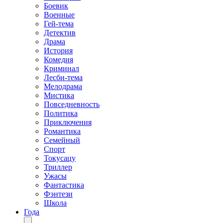
Боевик
Военные
Гей-тема
Детектив
Драма
История
Комедия
Криминал
Лесби-тема
Мелодрама
Мистика
Повседневность
Политика
Приключения
Романтика
Семейный
Спорт
Токусацу
Триллер
Ужасы
Фантастика
Фэнтези
Школа
Года