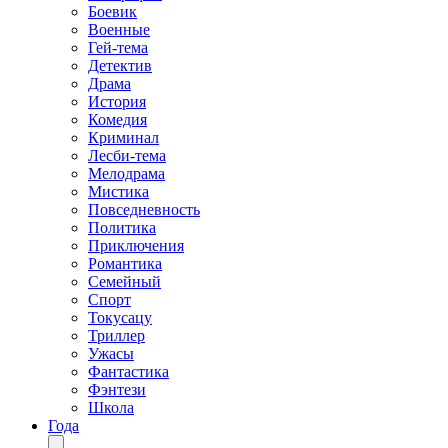
Боевик
Военные
Гей-тема
Детектив
Драма
История
Комедия
Криминал
Лесби-тема
Мелодрама
Мистика
Повседневность
Политика
Приключения
Романтика
Семейный
Спорт
Токусацу
Триллер
Ужасы
Фантастика
Фэнтези
Школа
Года