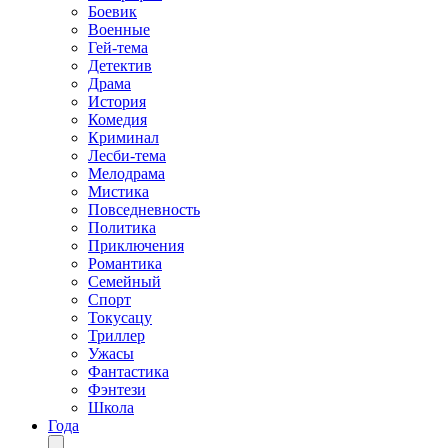
Боевик
Военные
Гей-тема
Детектив
Драма
История
Комедия
Криминал
Лесби-тема
Мелодрама
Мистика
Повседневность
Политика
Приключения
Романтика
Семейный
Спорт
Токусацу
Триллер
Ужасы
Фантастика
Фэнтези
Школа
Года