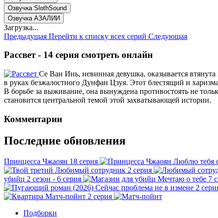
Озвучка SlothSound
Озвучка АЗАЛИИ
Загрузка...
Предыдущая
Перейти к списку всех серий
Следующая
Рассвет - 14 серия смотреть онлайн
Се Ван Инь, невинная девушка, оказывается втянута
в руках безжалостного Дунфан Цзуя. Этот блестящий и харизм
В борьбе за выживание, она вынуждена противостоять не толь
становится центральной темой этой захватывающей истории.
Комментарии
Последние обновления
Принцесса Чжаоян
18 серия
Люблю тебя 
Любимый сотрудник
2 серия
убийц
2 сезон - 6 серия
Мечтаю о тебе
7 
Сейчас проблема не в измене
2 сери
Матч-пойнт
2 серия
Подборки