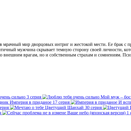
 в мрачный мир дворцовых интриг и жестокой мести. Ее брак с 
атичный мужчина скрывает темную сторону своей личности, кот
ко внешним врагам, но и собственным страхам и сомнениям. Пс
очень сильно
3 серия
Мой муж – бос
Империя в приданое
17 серия
И всп
серия
Цветущий Шанхай
30 серия
я
Ваше небо (японская версия)
1 