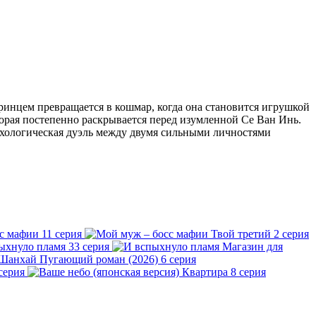
принцем превращается в кошмар, когда она становится игрушкой
орая постепенно раскрывается перед изумленной Се Ван Инь.
ихологическая дуэль между двумя сильными личностями
с мафии
11 серия
Твой третий
2 серия
ыхнуло пламя
33 серия
Магазин для
Пугающий роман (2026)
6 серия
серия
Квартира
8 серия