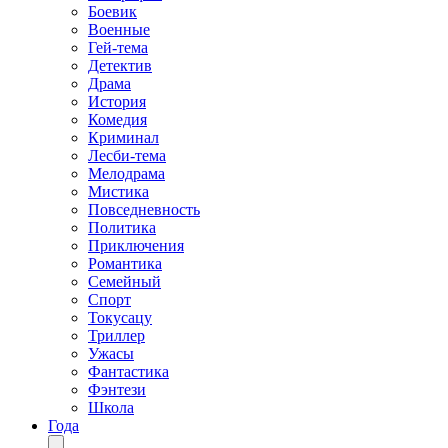
Боевик
Военные
Гей-тема
Детектив
Драма
История
Комедия
Криминал
Лесби-тема
Мелодрама
Мистика
Повседневность
Политика
Приключения
Романтика
Семейный
Спорт
Токусацу
Триллер
Ужасы
Фантастика
Фэнтези
Школа
Года