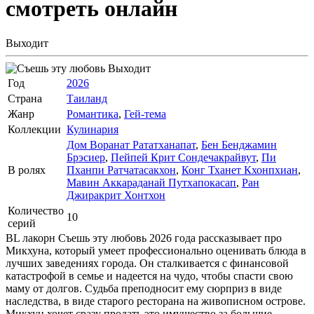
смотреть онлайн
Выходит
Выходит
Год
2026
Страна
Таиланд
Жанр
Романтика
,
Гей-тема
Коллекции
Кулинария
Дом Воранат Рататханапат
,
Бен Бенджамин
Брэсиер
,
Пейпей Крит Сондечакрайвут
,
Пи
В ролях
Пханпи Ратчатасакхон
,
Конг Тханет Кхонпхиан
,
Мавин Аккараданай Путхапокасап
,
Ран
Джиракрит Хонтхон
Количество
10
серий
BL лакорн Съешь эту любовь 2026 года рассказывает про
Микхуна, который умеет профессионально оценивать блюда в
лучших заведениях города. Он сталкивается с финансовой
катастрофой в семье и надеется на чудо, чтобы спасти свою
маму от долгов. Судьба преподносит ему сюрприз в виде
наследства, в виде старого ресторана на живописном острове.
Микхун хочет сразу продать это имущество за большие