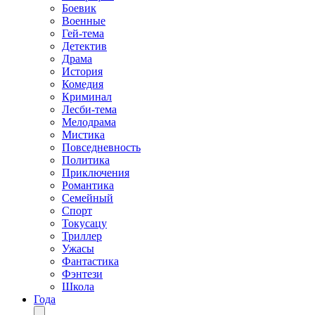
Боевик
Военные
Гей-тема
Детектив
Драма
История
Комедия
Криминал
Лесби-тема
Мелодрама
Мистика
Повседневность
Политика
Приключения
Романтика
Семейный
Спорт
Токусацу
Триллер
Ужасы
Фантастика
Фэнтези
Школа
Года