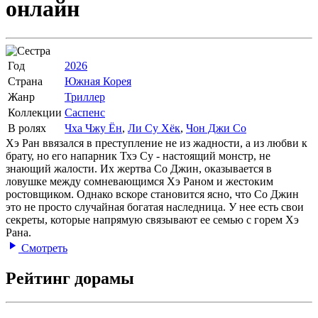
онлайн
Год
2026
Страна
Южная Корея
Жанр
Триллер
Коллекции
Саспенс
В ролях
Чха Чжу Ён
,
Ли Су Хёк
,
Чон Джи Со
Хэ Ран ввязался в преступление не из жадности, а из любви к
брату, но его напарник Тхэ Су - настоящий монстр, не
знающий жалости. Их жертва Со Джин, оказывается в
ловушке между сомневающимся Хэ Раном и жестоким
ростовщиком. Однако вскоре становится ясно, что Со Джин
это не просто случайная богатая наследница. У нее есть свои
секреты, которые напрямую связывают ее семью с горем Хэ
Рана.
Смотреть
Рейтинг дорамы