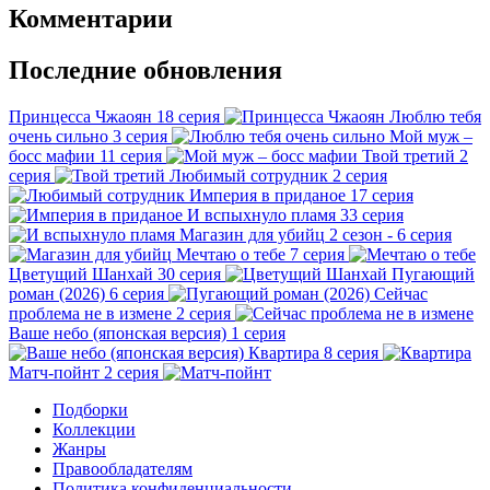
Комментарии
Последние обновления
Принцесса Чжаоян
18 серия
Люблю тебя
очень сильно
3 серия
Мой муж –
босс мафии
11 серия
Твой третий
2
серия
Любимый сотрудник
2 серия
Империя в приданое
17 серия
И вспыхнуло пламя
33 серия
Магазин для убийц
2 сезон - 6 серия
Мечтаю о тебе
7 серия
Цветущий Шанхай
30 серия
Пугающий
роман (2026)
6 серия
Сейчас
проблема не в измене
2 серия
Ваше небо (японская версия)
1 серия
Квартира
8 серия
Матч-пойнт
2 серия
Подборки
Коллекции
Жанры
Правообладателям
Политика конфиденциальности