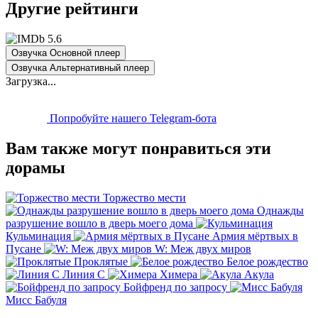
Другие рейтинги
5.6
Озвучка Основной плеер
Озвучка Альтернативный плеер
Загрузка...
Попробуйте нашего Telegram-бота
Вам также могут понравиться эти
дорамы
Торжество мести
Однажды
разрушение вошло в дверь моего дома
Кульминация
Армия мёртвых в
Пусане
W: Меж двух миров
Проклятые
Белое рождество
Линия С
Химера
Акула
Бойфренд по запросу
Мисс Бабуля