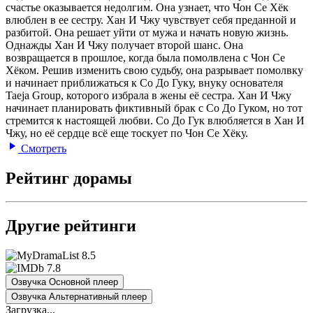
счастье оказывается недолгим. Она узнает, что Чон Се Хёк
влюблен в ее сестру. Хан И Чжу чувствует себя преданной и
разбитой. Она решает уйти от мужа и начать новую жизнь.
Однажды Хан И Чжу получает второй шанс. Она
возвращается в прошлое, когда была помолвлена с Чон Се
Хёком. Решив изменить свою судьбу, она разрывает помолвку
и начинает приближаться к Со До Гуку, внуку основателя
Taeja Group, которого избрала в жены её сестра. Хан И Чжу
начинает планировать фиктивный брак с Со До Гуком, но тот
стремится к настоящей любви. Со До Гук влюбляется в Хан И
Чжу, но её сердце всё еще тоскует по Чон Се Хёку.
Смотреть
Рейтинг дорамы
Другие рейтинги
8.5
7.8
Озвучка Основной плеер
Озвучка Альтернативный плеер
Загрузка...