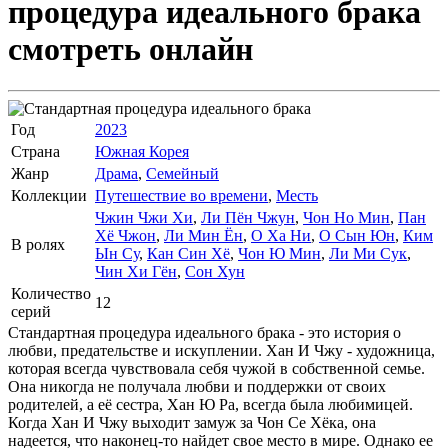
процедура идеального брака
смотреть онлайн
Год
2023
Страна
Южная Корея
Жанр
Драма
,
Семейный
Коллекции
Путешествие во времени
,
Месть
Чжин Чжи Хи
,
Ли Пён Чжун
,
Чон Но Мин
,
Пан
Хё Чжон
,
Ли Мин Ён
,
О Ха Ни
,
О Сын Юн
,
Ким
В ролях
Ын Су
,
Кан Син Хё
,
Чон Ю Мин
,
Ли Ми Сук
,
Чин Хи Гён
,
Сон Хун
Количество
12
серий
Стандартная процедура идеального брака - это история о
любви, предательстве и искуплении. Хан И Чжу - художница,
которая всегда чувствовала себя чужой в собственной семье.
Она никогда не получала любви и поддержки от своих
родителей, а её сестра, Хан Ю Ра, всегда была любимицей.
Когда Хан И Чжу выходит замуж за Чон Се Хёка, она
надеется, что наконец-то найдет свое место в мире. Однако ее