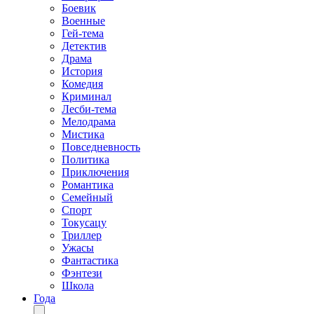
Боевик
Военные
Гей-тема
Детектив
Драма
История
Комедия
Криминал
Лесби-тема
Мелодрама
Мистика
Повседневность
Политика
Приключения
Романтика
Семейный
Спорт
Токусацу
Триллер
Ужасы
Фантастика
Фэнтези
Школа
Года