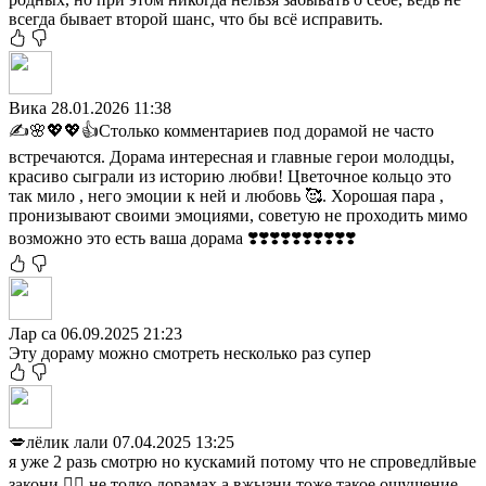
всегда бывает второй шанс, что бы всё исправить.
Вика
28.01.2026 11:38
✍️🌸💖💖👍Столько комментариев под дорамой не часто
встречаются. Дорама интересная и главные герои молодцы,
красиво сыграли из историю любви! Цветочное кольцо это
так мило , него эмоции к ней и любовь 🥰. Хорошая пара ,
пронизывают своими эмоциями, советую не проходить мимо
возможно это есть ваша дорама ❣️❣️❣️❣️❣️❣️❣️❣️❣️❣️
Лар са
06.09.2025 21:23
Эту дораму можно смотреть несколько раз супер
💋лёлик лали
07.04.2025 13:25
я уже 2 разь смотрю но кускамий потому что не спроведлйвые
закони 🤷‍♀️ не толко дорамах а вжызни тоже такое ошушение