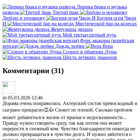
Лирика брака и музыка
развода
Третий брак
Люблю и ненавижу
Богиня огня Чжон
И
Мистический бар на колесах
Жемчужина дворца
Мой третьесортный путь
Форс-мажоры (корейская
версия)
Дождь любви
Вера
Солнце в объятиях Луны
Шесть летящих драконов
Комментарии (31)
iri
05.03.2026 12:46
Дорама очень понравилась. Актерский состав превосходный и
сыграно прекрасно👏👍 Сюжет не плохой. Сколько проблем
может добавиться в жизни от вранья и недосказанности...
Правду нужно говорить сразу, так как потом она может
перерости в снежный ком. Чувство благодарности никогда не
должно превращаться в чувство долга. И нужно заботится о
родных, но при этом никогда нельзя забывать о себе, ведь не